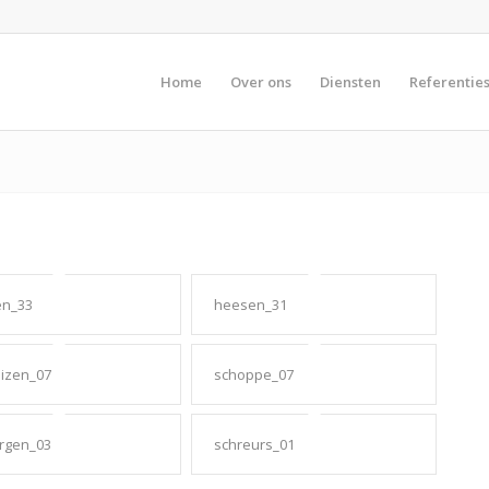
Home
Over ons
Diensten
Referentie
n_33
heesen_31
uizen_07
schoppe_07
rgen_03
schreurs_01