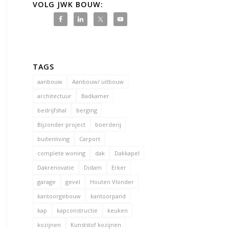
VOLG JWK BOUW:
TAGS
aanbouw
Aanbouw/ uitbouw
architectuur
Badkamer
bedrijfshal
berging
Bijzonder project
boerderij
buitenliving
Carport
complete woning
dak
Dakkapel
Dakrenovatie
Didam
Erker
garage
gevel
Houten Vlonder
kantoorgebouw
kantoorpand
kap
kapconstructie
keuken
kozijnen
Kunststof kozijnen