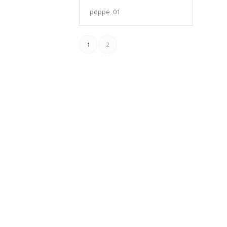
poppe_01
1
2