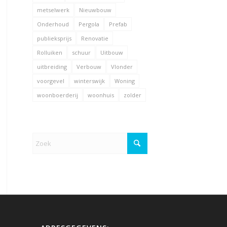
metselwerk
Nieuwbouw
Onderhoud
Pergola
Prefab
publieksprijs
Renovatie
Rolluiken
schuur
Uitbouw
uitbreiding
Verbouw
Vlonder
voorgevel
winterswijk
Woning
woonboerderij
woonhuis
zolder