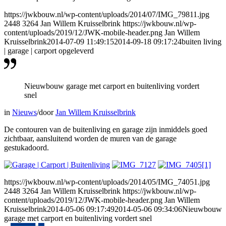
https://jwkbouw.nl/wp-content/uploads/2014/07/IMG_79811.jpg
2448
3264
Jan Willem Kruisselbrink
https://jwkbouw.nl/wp-
content/uploads/2019/12/JWK-mobile-header.png
Jan Willem
Kruisselbrink
2014-07-09 11:49:15
2014-09-18 09:17:24
buiten living
| garage | carport opgeleverd
Nieuwbouw garage met carport en buitenliving vordert
snel
in
Nieuws
/
door
Jan Willem Kruisselbrink
De contouren van de buitenliving en garage zijn inmiddels goed
zichtbaar, aansluitend worden de muren van de garage
gestukadoord.
https://jwkbouw.nl/wp-content/uploads/2014/05/IMG_74051.jpg
2448
3264
Jan Willem Kruisselbrink
https://jwkbouw.nl/wp-
content/uploads/2019/12/JWK-mobile-header.png
Jan Willem
Kruisselbrink
2014-05-06 09:17:49
2014-05-06 09:34:06
Nieuwbouw
garage met carport en buitenliving vordert snel