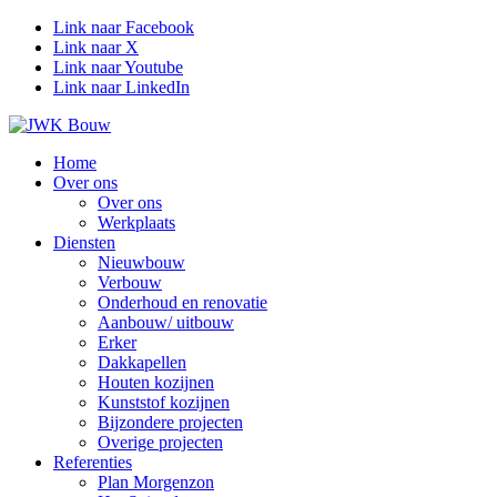
Link naar Facebook
Link naar X
Link naar Youtube
Link naar LinkedIn
Home
Over ons
Over ons
Werkplaats
Diensten
Nieuwbouw
Verbouw
Onderhoud en renovatie
Aanbouw/ uitbouw
Erker
Dakkapellen
Houten kozijnen
Kunststof kozijnen
Bijzondere projecten
Overige projecten
Referenties
Plan Morgenzon