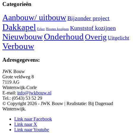
Categorieën
Aanbouw/ uitbouw
Bijzonder project
Dakkapel
Kunststof kozijnen
Erker
Houten kozijnen
Nieuwbouw
Onderhoud
Overig
Uitgelicht
Verbouw
Adresgegevens:
JWK Bouw
Grote veldweg 8
7119 AG
Winterswijk-Corle
E-mail:
info@jwkbouw.nl
Tel.: (0543) 53 52 29
© Copyright 2026 - JWK Bouw | Realistatie: Bij Dageraad
Winterswijk.
Link naar Facebook
Link naar X
Link naar Youtube