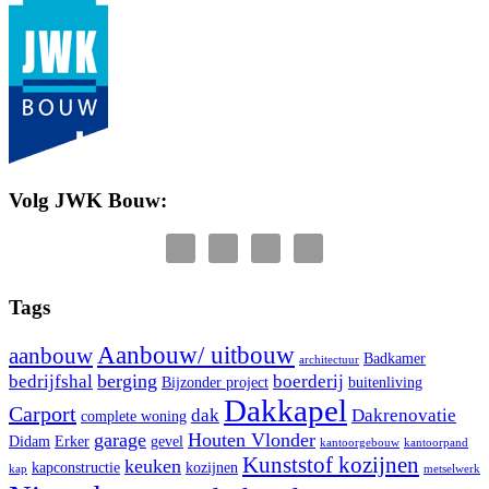
Volg JWK Bouw:
Tags
Aanbouw/ uitbouw
aanbouw
Badkamer
architectuur
berging
bedrijfshal
boerderij
Bijzonder project
buitenliving
Dakkapel
Carport
dak
Dakrenovatie
complete woning
garage
Houten Vlonder
Didam
Erker
gevel
kantoorgebouw
kantoorpand
Kunststof kozijnen
keuken
kapconstructie
kozijnen
kap
metselwerk