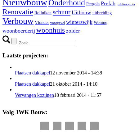
Nieuwbouw
Onderhoud
Prefab
Pergola
publieksprijs
Renovatie
schuur
Uitbouw
Rolluiken
uitbreiding
Verbouw
winterswijk
Vlonder
Woning
voorgevel
woonhuis
woonboerderij
zolder
Laatste projecten:
Plaatsen dakkapel
12 november 2014 - 14:38
Plaatsen dakkapel
21 oktober 2014 - 14:10
Vervangen kozijnen
18 februari 2014 - 11:57
Volg JWK Bouw: