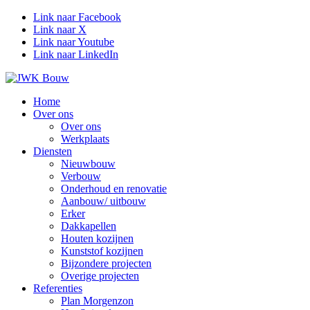
Link naar Facebook
Link naar X
Link naar Youtube
Link naar LinkedIn
Home
Over ons
Over ons
Werkplaats
Diensten
Nieuwbouw
Verbouw
Onderhoud en renovatie
Aanbouw/ uitbouw
Erker
Dakkapellen
Houten kozijnen
Kunststof kozijnen
Bijzondere projecten
Overige projecten
Referenties
Plan Morgenzon