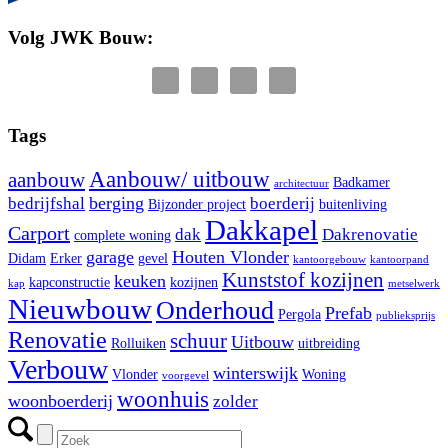
Volg JWK Bouw:
Tags
Aanbouw/ uitbouw
aanbouw
Badkamer
architectuur
berging
bedrijfshal
boerderij
Bijzonder project
buitenliving
Dakkapel
Carport
dak
Dakrenovatie
complete woning
garage
Houten Vlonder
Didam
Erker
gevel
kantoorgebouw
kantoorpand
Kunststof kozijnen
keuken
kapconstructie
kozijnen
kap
metselwerk
Nieuwbouw
Onderhoud
Prefab
Pergola
publieksprijs
Renovatie
schuur
Uitbouw
Rolluiken
uitbreiding
Verbouw
winterswijk
Vlonder
Woning
voorgevel
woonhuis
woonboerderij
zolder