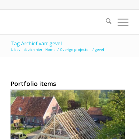
Tag Archief van: gevel
U bevindt zich hier:
Home
/
Overige projecten
/
gevel
Portfolio items