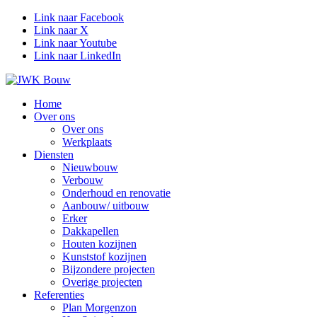
Link naar Facebook
Link naar X
Link naar Youtube
Link naar LinkedIn
Home
Over ons
Over ons
Werkplaats
Diensten
Nieuwbouw
Verbouw
Onderhoud en renovatie
Aanbouw/ uitbouw
Erker
Dakkapellen
Houten kozijnen
Kunststof kozijnen
Bijzondere projecten
Overige projecten
Referenties
Plan Morgenzon