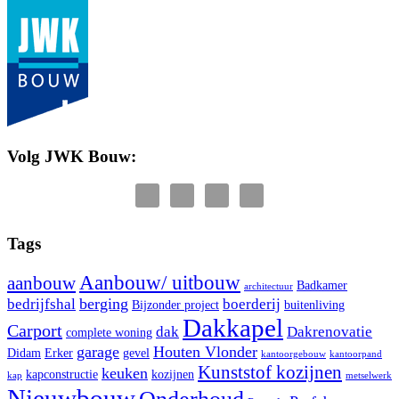
Volg JWK Bouw:
Tags
Aanbouw/ uitbouw
aanbouw
Badkamer
architectuur
berging
bedrijfshal
boerderij
Bijzonder project
buitenliving
Dakkapel
Carport
dak
Dakrenovatie
complete woning
garage
Houten Vlonder
Didam
Erker
gevel
kantoorgebouw
kantoorpand
Kunststof kozijnen
keuken
kapconstructie
kozijnen
kap
metselwerk
Nieuwbouw