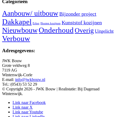
Categorieën
Aanbouw/ uitbouw
Bijzonder project
Dakkapel
Kunststof kozijnen
Erker
Houten kozijnen
Nieuwbouw
Onderhoud
Overig
Uitgelicht
Verbouw
Adresgegevens:
JWK Bouw
Grote veldweg 8
7119 AG
Winterswijk-Corle
E-mail:
info@jwkbouw.nl
Tel.: (0543) 53 52 29
© Copyright 2026 - JWK Bouw | Realistatie: Bij Dageraad
Winterswijk.
Link naar Facebook
Link naar X
Link naar Youtube
Link naar LinkedIn