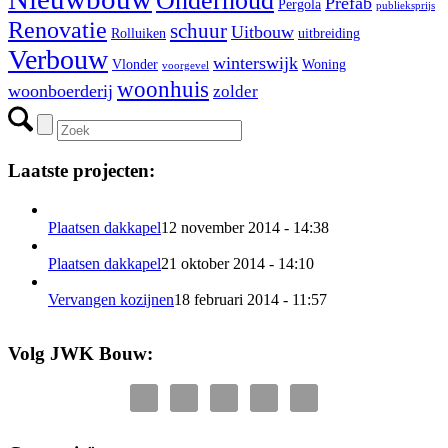
Onderhoud
Prefab
Pergola
publieksprijs
Renovatie
schuur
Uitbouw
Rolluiken
uitbreiding
Verbouw
winterswijk
Vlonder
Woning
voorgevel
woonhuis
woonboerderij
zolder
Laatste projecten:
Plaatsen dakkapel
12 november 2014 - 14:38
Plaatsen dakkapel
21 oktober 2014 - 14:10
Vervangen kozijnen
18 februari 2014 - 11:57
Volg JWK Bouw: