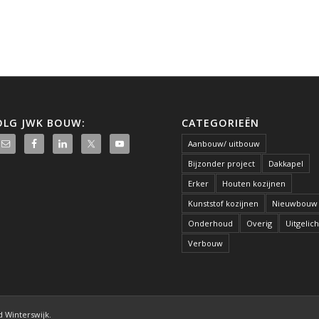
OLG JWK BOUW:
CATEGORIEËN
Aanbouw/ uitbouw
Bijzonder project
Dakkapel
Erker
Houten kozijnen
Kunststof kozijnen
Nieuwbouw
Onderhoud
Overig
Uitgelich
Verbouw
d Winterswijk.