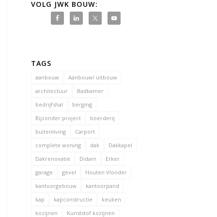
VOLG JWK BOUW:
TAGS
aanbouw
Aanbouw/ uitbouw
architectuur
Badkamer
bedrijfshal
berging
Bijzonder project
boerderij
buitenliving
Carport
complete woning
dak
Dakkapel
Dakrenovatie
Didam
Erker
garage
gevel
Houten Vlonder
kantoorgebouw
kantoorpand
kap
kapconstructie
keuken
kozijnen
Kunststof kozijnen