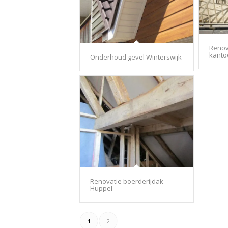
Renov
kant
Onderhoud gevel Winterswijk
Renovatie boerderijdak
Huppel
1
2