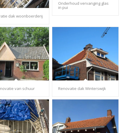
Onderhoud vervanging glas
in pui
atie dak woonboerderij
novatie van schuur
Renovatie dak Winterswijk