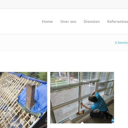
Home
Over ons
Diensten
Referentie
U bevind