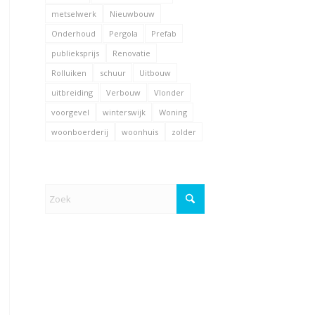
metselwerk
Nieuwbouw
Onderhoud
Pergola
Prefab
publieksprijs
Renovatie
Rolluiken
schuur
Uitbouw
uitbreiding
Verbouw
Vlonder
voorgevel
winterswijk
Woning
woonboerderij
woonhuis
zolder