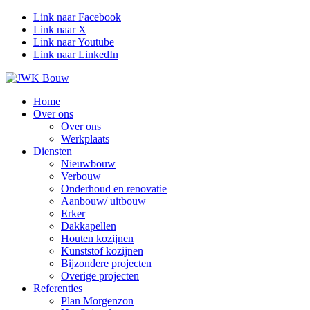
Link naar Facebook
Link naar X
Link naar Youtube
Link naar LinkedIn
Home
Over ons
Over ons
Werkplaats
Diensten
Nieuwbouw
Verbouw
Onderhoud en renovatie
Aanbouw/ uitbouw
Erker
Dakkapellen
Houten kozijnen
Kunststof kozijnen
Bijzondere projecten
Overige projecten
Referenties
Plan Morgenzon