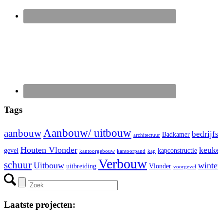
Tags
Aanbouw/ uitbouw
aanbouw
bedrijf
Badkamer
architectuur
Houten Vlonder
keuk
gevel
kapconstructie
kantoorgebouw
kantoorpand
kap
Verbouw
schuur
Uitbouw
winte
uitbreiding
Vlonder
voorgevel
Laatste projecten: