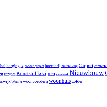
Carport
berging
shal
boerderij
Bijzonder project
buitenliving
complete
Nieuwbouw
Kunststof kozijnen
en
kozijnen
metselwerk
woonhuis
rswijk
woonboerderij
zolder
Woning