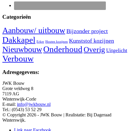
Categorieën
Aanbouw/ uitbouw
Bijzonder project
Dakkapel
Kunststof kozijnen
Erker
Houten kozijnen
Nieuwbouw
Onderhoud
Overig
Uitgelicht
Verbouw
Adresgegevens:
JWK Bouw
Grote veldweg 8
7119 AG
Winterswijk-Corle
E-mail:
info@jwkbouw.nl
Tel.: (0543) 53 52 29
© Copyright 2026 - JWK Bouw | Realistatie: Bij Dageraad
Winterswijk.
Link naar Facebook