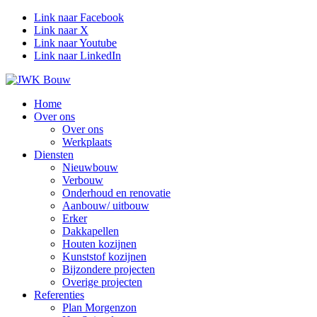
Link naar Facebook
Link naar X
Link naar Youtube
Link naar LinkedIn
Home
Over ons
Over ons
Werkplaats
Diensten
Nieuwbouw
Verbouw
Onderhoud en renovatie
Aanbouw/ uitbouw
Erker
Dakkapellen
Houten kozijnen
Kunststof kozijnen
Bijzondere projecten
Overige projecten
Referenties
Plan Morgenzon