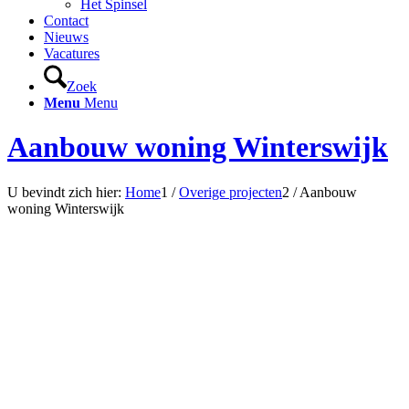
Het Spinsel
Contact
Nieuws
Vacatures
Zoek
Menu
Menu
Aanbouw woning Winterswijk
U bevindt zich hier:
Home
1
/
Overige projecten
2
/
Aanbouw
woning Winterswijk