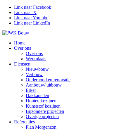
Link naar Facebook
Link naar X
Link naar Youtube
Link naar LinkedIn
Home
Over ons
Over ons
Werkplaats
Diensten
Nieuwbouw
Verbouw
Onderhoud en renovatie
Aanbouw/ uitbouw
Erker
Dakkapellen
Houten kozijnen
Kunststof kozijnen
Bijzondere projecten
Overige projecten
Referenties
Plan Morgenzon