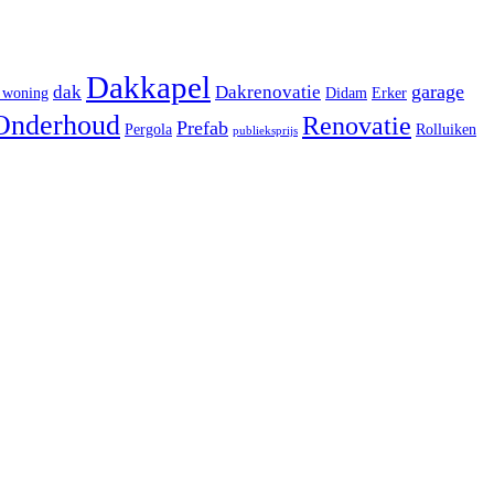
Dakkapel
garage
dak
Dakrenovatie
 woning
Didam
Erker
Onderhoud
Renovatie
Prefab
Pergola
Rolluiken
publieksprijs