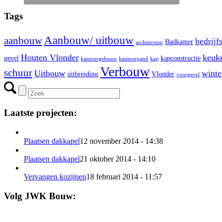
Tags
Aanbouw/ uitbouw
aanbouw
bedrijf
Badkamer
architectuur
Houten Vlonder
keuk
gevel
kapconstructie
kantoorgebouw
kantoorpand
kap
Verbouw
schuur
Uitbouw
winte
uitbreiding
Vlonder
voorgevel
Laatste projecten:
Plaatsen dakkapel
12 november 2014 - 14:38
Plaatsen dakkapel
21 oktober 2014 - 14:10
Vervangen kozijnen
18 februari 2014 - 11:57
Volg JWK Bouw: