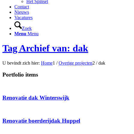
Het Spinsel
Contact
Nieuws
Vacatures
Zoek
Menu
Menu
Tag Archief van: dak
U bevindt zich hier:
Home
1
/
Overige projecten
2
/
dak
Portfolio items
Renovatie dak Winterswijk
Renovatie boerderijdak Huppel