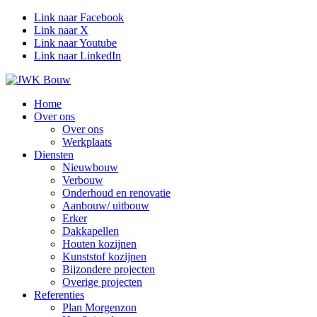
Link naar Facebook
Link naar X
Link naar Youtube
Link naar LinkedIn
Home
Over ons
Over ons
Werkplaats
Diensten
Nieuwbouw
Verbouw
Onderhoud en renovatie
Aanbouw/ uitbouw
Erker
Dakkapellen
Houten kozijnen
Kunststof kozijnen
Bijzondere projecten
Overige projecten
Referenties
Plan Morgenzon