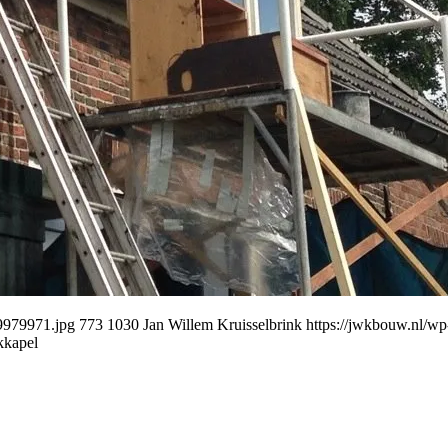
9979971.jpg
773
1030
Jan Willem Kruisselbrink
https://jwkbouw.nl/w
kkapel