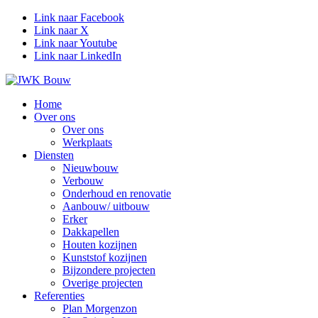
Link naar Facebook
Link naar X
Link naar Youtube
Link naar LinkedIn
Home
Over ons
Over ons
Werkplaats
Diensten
Nieuwbouw
Verbouw
Onderhoud en renovatie
Aanbouw/ uitbouw
Erker
Dakkapellen
Houten kozijnen
Kunststof kozijnen
Bijzondere projecten
Overige projecten
Referenties
Plan Morgenzon