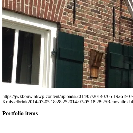
https://jwkbouw.nl/wp-content/uploads/2014/07/20140705-192619-6
Kruisselbrink
2014-07-05 18:28:25
2014-07-05 18:28:25
Renovatie da
Portfolio items