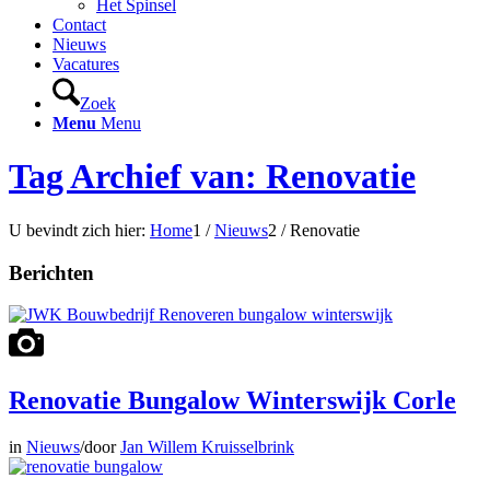
Het Spinsel
Contact
Nieuws
Vacatures
Zoek
Menu
Menu
Tag Archief van: Renovatie
U bevindt zich hier:
Home
1
/
Nieuws
2
/
Renovatie
Berichten
Renovatie Bungalow Winterswijk Corle
in
Nieuws
/
door
Jan Willem Kruisselbrink