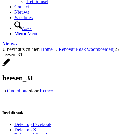
Het Spinsel
Contact
Nieuws
Vacatures
Zoek
Menu
Menu
Nieuws
U bevindt zich hier:
Home
1
/
Renovatie dak woonboerderij
2
/
heesen_31
heesen_31
in
Onderhoud
/
door
Remco
Deel dit stuk
Delen op Facebook
Delen op X