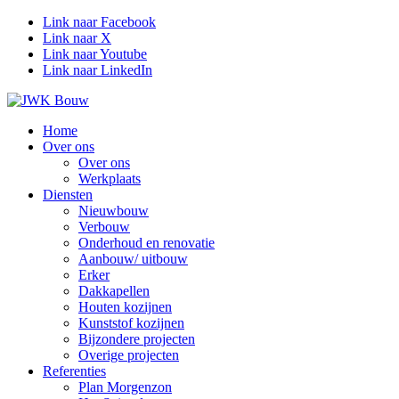
Link naar Facebook
Link naar X
Link naar Youtube
Link naar LinkedIn
Home
Over ons
Over ons
Werkplaats
Diensten
Nieuwbouw
Verbouw
Onderhoud en renovatie
Aanbouw/ uitbouw
Erker
Dakkapellen
Houten kozijnen
Kunststof kozijnen
Bijzondere projecten
Overige projecten
Referenties
Plan Morgenzon