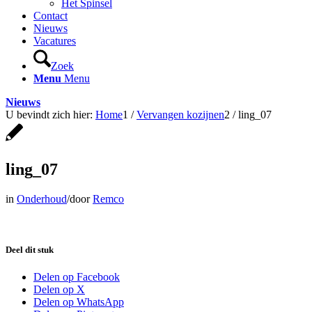
Het Spinsel
Contact
Nieuws
Vacatures
Zoek
Menu
Menu
Nieuws
U bevindt zich hier:
Home
1
/
Vervangen kozijnen
2
/
ling_07
ling_07
in
Onderhoud
/
door
Remco
Deel dit stuk
Delen op Facebook
Delen op X
Delen op WhatsApp