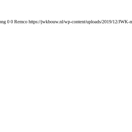
png
0
0
Remco
https://jwkbouw.nl/wp-content/uploads/2019/12/JWK-m