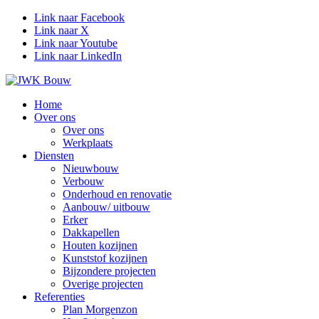
Link naar Facebook
Link naar X
Link naar Youtube
Link naar LinkedIn
Home
Over ons
Over ons
Werkplaats
Diensten
Nieuwbouw
Verbouw
Onderhoud en renovatie
Aanbouw/ uitbouw
Erker
Dakkapellen
Houten kozijnen
Kunststof kozijnen
Bijzondere projecten
Overige projecten
Referenties
Plan Morgenzon