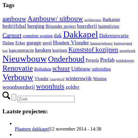
Tags
Aanbouw/ uitbouw
aanbouw
Badkamer
architectuur
berging
bedrijfshal
boerderij
Bijzonder project
buitenliving
Dakkapel
Carport
dak
Dakrenovatie
complete woning
garage
Houten Vlonder
Didam
Erker
gevel
kantoorgebouw
kantoorpand
Kunststof kozijnen
keuken
kapconstructie
kozijnen
kap
metselwerk
Nieuwbouw
Onderhoud
Prefab
Pergola
publieksprijs
Renovatie
schuur
Uitbouw
Rolluiken
uitbreiding
Verbouw
winterswijk
Vlonder
Woning
voorgevel
woonhuis
woonboerderij
zolder
Laatste projecten:
Plaatsen dakkapel
12 november 2014 - 14:38