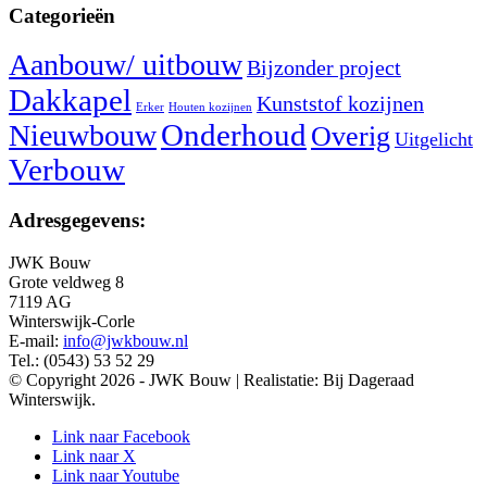
Categorieën
Aanbouw/ uitbouw
Bijzonder project
Dakkapel
Kunststof kozijnen
Erker
Houten kozijnen
Nieuwbouw
Onderhoud
Overig
Uitgelicht
Verbouw
Adresgegevens:
JWK Bouw
Grote veldweg 8
7119 AG
Winterswijk-Corle
E-mail:
info@jwkbouw.nl
Tel.: (0543) 53 52 29
© Copyright 2026 - JWK Bouw | Realistatie: Bij Dageraad
Winterswijk.
Link naar Facebook
Link naar X
Link naar Youtube