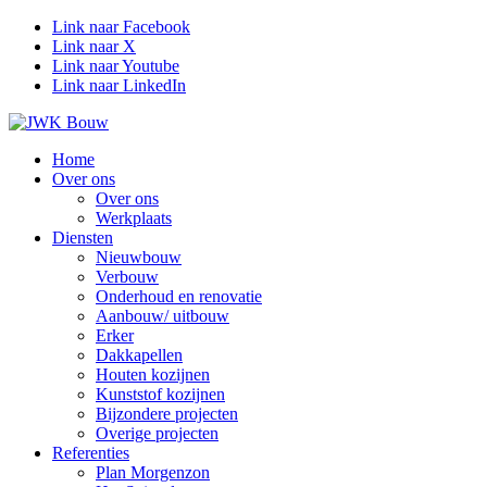
Link naar Facebook
Link naar X
Link naar Youtube
Link naar LinkedIn
Home
Over ons
Over ons
Werkplaats
Diensten
Nieuwbouw
Verbouw
Onderhoud en renovatie
Aanbouw/ uitbouw
Erker
Dakkapellen
Houten kozijnen
Kunststof kozijnen
Bijzondere projecten
Overige projecten
Referenties
Plan Morgenzon