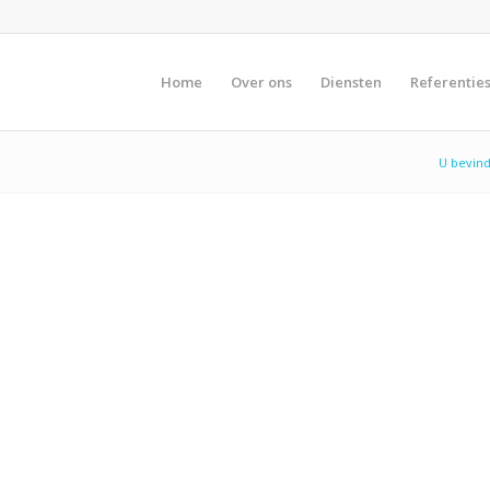
Home
Over ons
Diensten
Referentie
U bevind