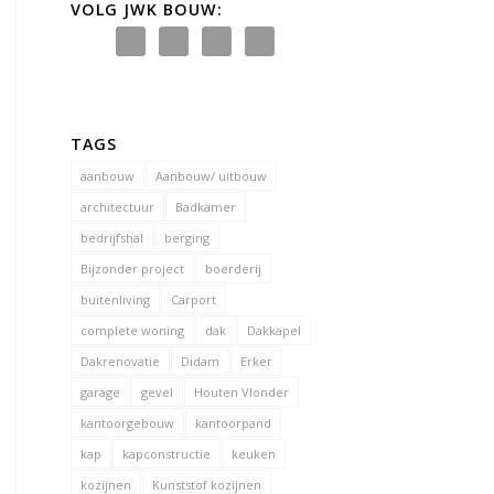
VOLG JWK BOUW:
TAGS
aanbouw
Aanbouw/ uitbouw
architectuur
Badkamer
bedrijfshal
berging
Bijzonder project
boerderij
buitenliving
Carport
complete woning
dak
Dakkapel
Dakrenovatie
Didam
Erker
garage
gevel
Houten Vlonder
kantoorgebouw
kantoorpand
kap
kapconstructie
keuken
kozijnen
Kunststof kozijnen