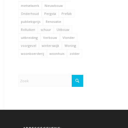
metselwerk
Nieuwbouw
Onderhoud
Pergola
Prefab
publieksprijs
Renovatie
Rolluiken
schuur
Uitbouw
uitbreiding
Verbouw
Vlonder
voorgevel
winterswijk
Woning
woonboerderij
woonhuis
zolder