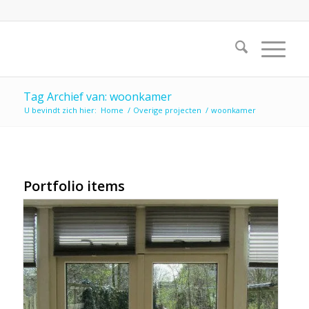
Tag Archief van: woonkamer
U bevindt zich hier:
Home
/
Overige projecten
/
woonkamer
Portfolio items