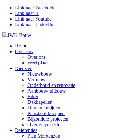
Link naar Facebook
Link naar X
Link naar Youtube
Link naar LinkedIn
Home
Over ons
Over ons
Werkplaats
Diensten
Nieuwbouw
Verbouw
Onderhoud en renovatie
Aanbouw/ uitbouw
Erker
Dakkapellen
Houten kozijnen
Kunststof kozijnen
Bijzondere projecten
Overige projecten
Referenties
Plan Morgenzon