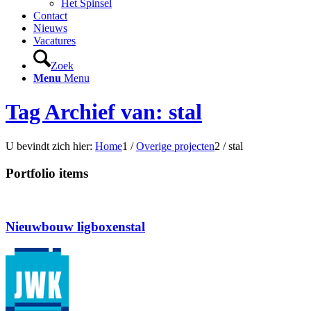
Het Spinsel
Contact
Nieuws
Vacatures
Zoek
Menu
Menu
Tag Archief van: stal
U bevindt zich hier:
Home
1
/
Overige projecten
2
/
stal
Portfolio items
Nieuwbouw ligboxenstal