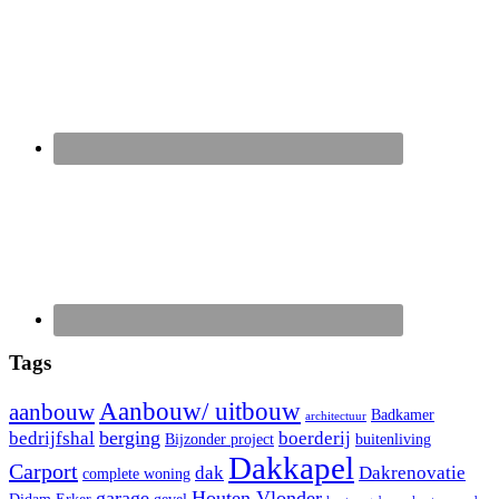
Tags
Aanbouw/ uitbouw
aanbouw
Badkamer
architectuur
berging
bedrijfshal
boerderij
Bijzonder project
buitenliving
Dakkapel
Carport
dak
Dakrenovatie
complete woning
garage
Houten Vlonder
Didam
Erker
gevel