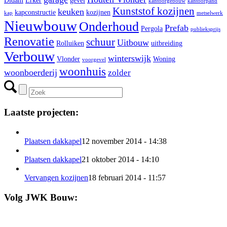
kantoorgebouw
kantoorpand
Kunststof kozijnen
keuken
kapconstructie
kozijnen
kap
metselwerk
Nieuwbouw
Onderhoud
Prefab
Pergola
publieksprijs
Renovatie
schuur
Uitbouw
Rolluiken
uitbreiding
Verbouw
winterswijk
Vlonder
Woning
voorgevel
woonhuis
woonboerderij
zolder
Laatste projecten:
Plaatsen dakkapel
12 november 2014 - 14:38
Plaatsen dakkapel
21 oktober 2014 - 14:10
Vervangen kozijnen
18 februari 2014 - 11:57
Volg JWK Bouw: