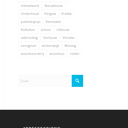
metselwerk
Nieuwbouw
Onderhoud
Pergola
Prefab
publieksprijs
Renovatie
Rolluiken
schuur
Uitbouw
uitbreiding
Verbouw
Vlonder
voorgevel
winterswijk
Woning
woonboerderij
woonhuis
zolder