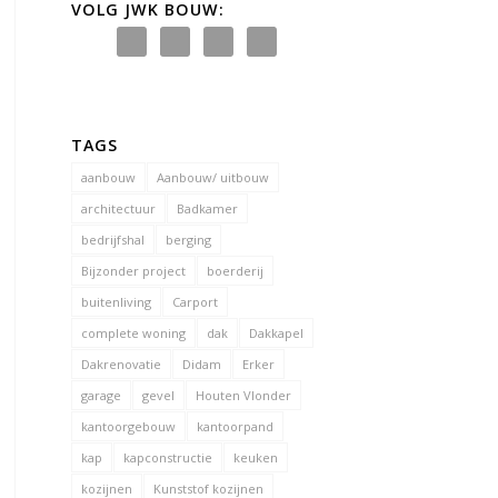
VOLG JWK BOUW:
TAGS
aanbouw
Aanbouw/ uitbouw
architectuur
Badkamer
bedrijfshal
berging
Bijzonder project
boerderij
buitenliving
Carport
complete woning
dak
Dakkapel
Dakrenovatie
Didam
Erker
garage
gevel
Houten Vlonder
kantoorgebouw
kantoorpand
kap
kapconstructie
keuken
kozijnen
Kunststof kozijnen