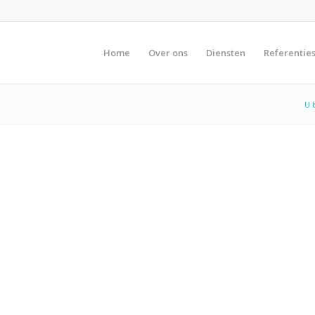
Home
Over ons
Diensten
Referentie
U 