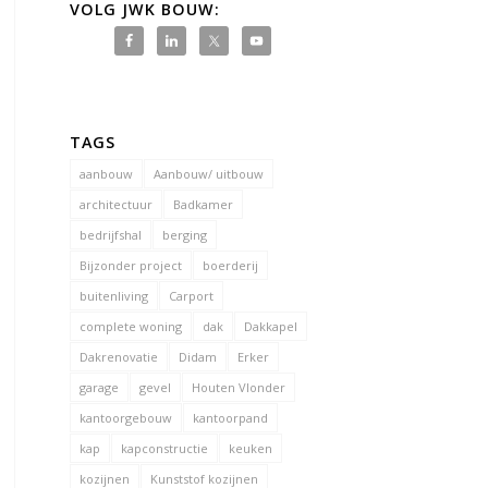
VOLG JWK BOUW:
TAGS
aanbouw
Aanbouw/ uitbouw
architectuur
Badkamer
bedrijfshal
berging
Bijzonder project
boerderij
buitenliving
Carport
complete woning
dak
Dakkapel
Dakrenovatie
Didam
Erker
garage
gevel
Houten Vlonder
kantoorgebouw
kantoorpand
kap
kapconstructie
keuken
kozijnen
Kunststof kozijnen