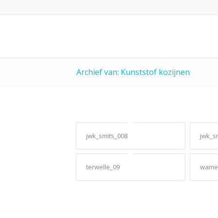
Archief van: Kunststof kozijnen
jwk_smits_008
jwk_s
terwelle_09
wamel