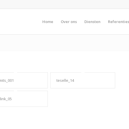
Home
Over ons
Diensten
Referentie
mits_001
teselle_14
ink_05