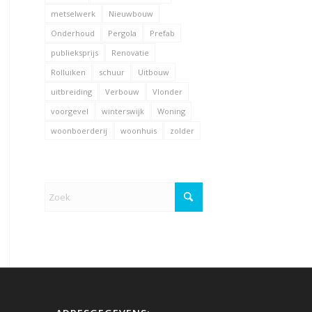
metselwerk
Nieuwbouw
Onderhoud
Pergola
Prefab
publieksprijs
Renovatie
Rolluiken
schuur
Uitbouw
uitbreiding
Verbouw
Vlonder
voorgevel
winterswijk
Woning
woonboerderij
woonhuis
zolder