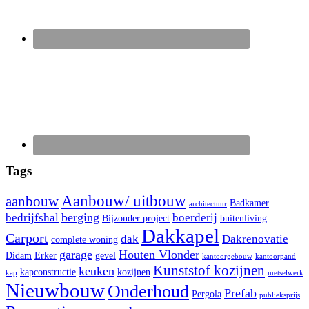
Tags
Aanbouw/ uitbouw
aanbouw
Badkamer
architectuur
berging
bedrijfshal
boerderij
Bijzonder project
buitenliving
Dakkapel
Carport
dak
Dakrenovatie
complete woning
garage
Houten Vlonder
Didam
Erker
gevel
kantoorgebouw
kantoorpand
Kunststof kozijnen
keuken
kapconstructie
kozijnen
kap
metselwerk
Nieuwbouw
Onderhoud
Prefab
Pergola
publieksprijs