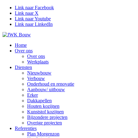
Link naar Facebook
Link naar X
Link naar Youtube
Link naar LinkedIn
Home
Over ons
Over ons
Werkplaats
Diensten
Nieuwbouw
Verbouw
Onderhoud en renovatie
Aanbouw/ uitbouw
Erker
Dakkapellen
Houten kozijnen
Kunststof kozijnen
Bijzondere projecten
Overige projecten
Referenties
Plan Morgenzon