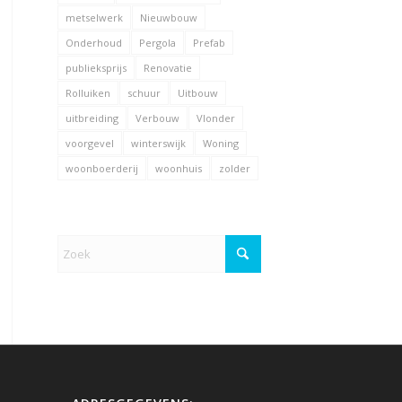
metselwerk
Nieuwbouw
Onderhoud
Pergola
Prefab
publieksprijs
Renovatie
Rolluiken
schuur
Uitbouw
uitbreiding
Verbouw
Vlonder
voorgevel
winterswijk
Woning
woonboerderij
woonhuis
zolder