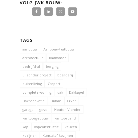
VOLG JWK BOUW:
TAGS
aanbouw
Aanbouw/ uitbouw
architectuur
Badkamer
bedrijfshal
berging
Bijzonder project
boerderij
buitenliving
Carport
complete woning
dak
Dakkapel
Dakrenovatie
Didam
Erker
garage
gevel
Houten Vlonder
kantoorgebouw
kantoorpand
kap
kapconstructie
keuken
kozijnen
Kunststof kozijnen