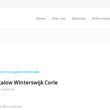
Home
Over ons
Diensten
Referentie
alow Winterswijk Corle
ruisselbrink
n Winterswijk Corle