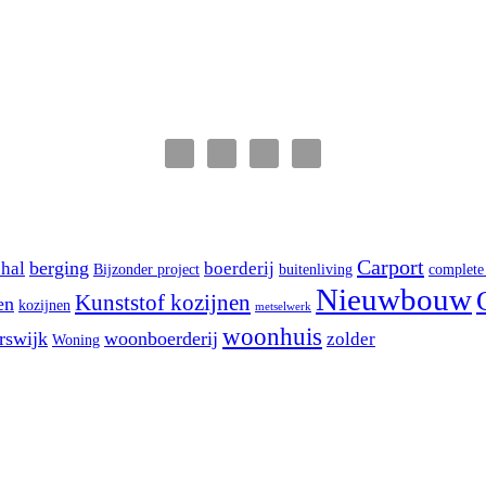
Carport
berging
shal
boerderij
Bijzonder project
buitenliving
complete
Nieuwbouw
Kunststof kozijnen
en
kozijnen
metselwerk
woonhuis
rswijk
woonboerderij
zolder
Woning