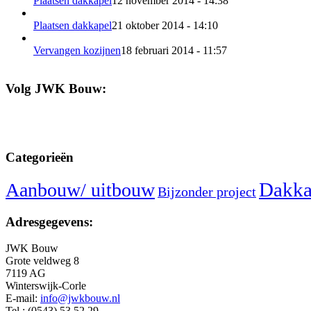
Plaatsen dakkapel
12 november 2014 - 14:38
Plaatsen dakkapel
21 oktober 2014 - 14:10
Vervangen kozijnen
18 februari 2014 - 11:57
Volg JWK Bouw:
Categorieën
Dakka
Aanbouw/ uitbouw
Bijzonder project
Adresgegevens:
JWK Bouw
Grote veldweg 8
7119 AG
Winterswijk-Corle
E-mail:
info@jwkbouw.nl
Tel.: (0543) 53 52 29