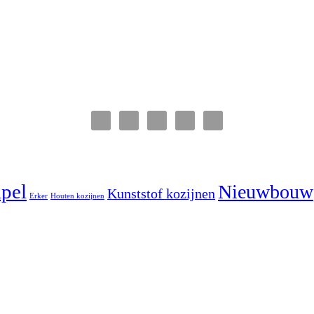
pel
Nieuwbouw
Kunststof kozijnen
Erker
Houten kozijnen