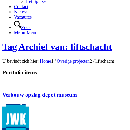
Het Spinsel
Contact
Nieuws
Vacatures
Zoek
Menu
Menu
Tag Archief van: liftschacht
U bevindt zich hier:
Home
1
/
Overige projecten
2
/
liftschacht
Portfolio items
Verbouw opslag depot museum