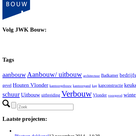
Volg JWK Bouw:
Tags
Aanbouw/ uitbouw
aanbouw
bedrijf
Badkamer
architectuur
Houten Vlonder
keuk
gevel
kapconstructie
kantoorgebouw
kantoorpand
kap
Verbouw
schuur
Uitbouw
winte
uitbreiding
Vlonder
voorgevel
Laatste projecten: