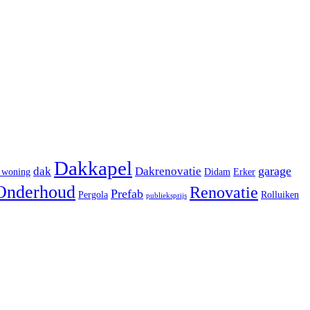
Dakkapel
garage
dak
Dakrenovatie
 woning
Didam
Erker
Onderhoud
Renovatie
Prefab
Pergola
Rolluiken
publieksprijs