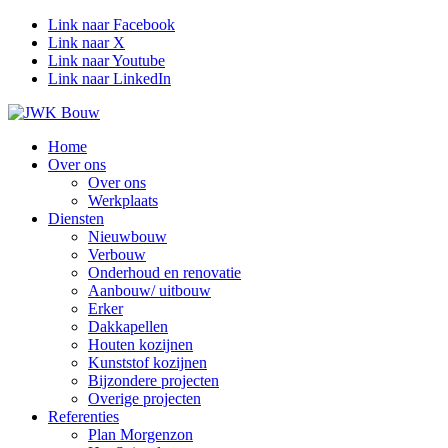
Link naar Facebook
Link naar X
Link naar Youtube
Link naar LinkedIn
Home
Over ons
Over ons
Werkplaats
Diensten
Nieuwbouw
Verbouw
Onderhoud en renovatie
Aanbouw/ uitbouw
Erker
Dakkapellen
Houten kozijnen
Kunststof kozijnen
Bijzondere projecten
Overige projecten
Referenties
Plan Morgenzon