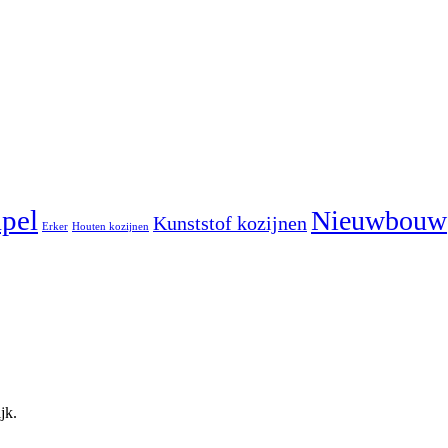
pel
Nieuwbouw
Kunststof kozijnen
Erker
Houten kozijnen
jk.