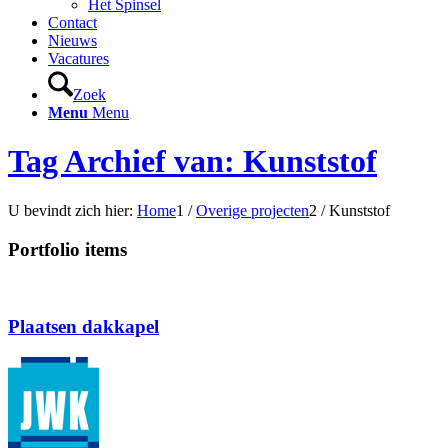
Het Spinsel
Contact
Nieuws
Vacatures
Zoek
Menu
Menu
Tag Archief van: Kunststof
U bevindt zich hier:
Home
1
/
Overige projecten
2
/
Kunststof
Portfolio items
Plaatsen dakkapel