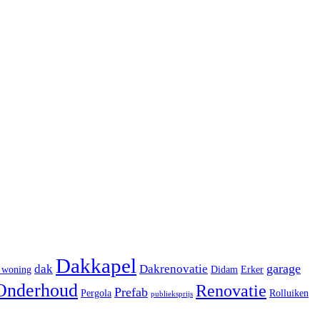
Dakkapel
garage
dak
Dakrenovatie
 woning
Didam
Erker
Onderhoud
Renovatie
Prefab
Pergola
Rolluiken
publieksprijs