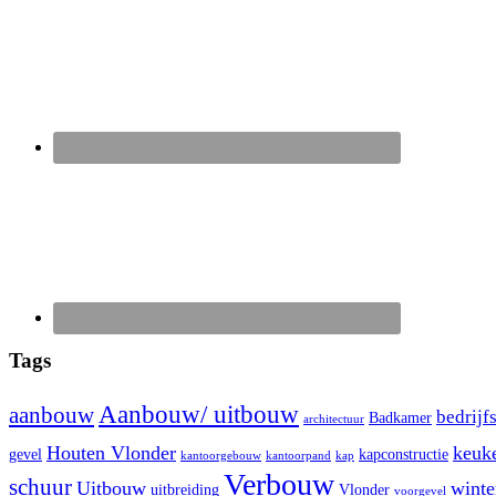
Tags
Aanbouw/ uitbouw
aanbouw
bedrijf
Badkamer
architectuur
Houten Vlonder
keuk
gevel
kapconstructie
kantoorgebouw
kantoorpand
kap
Verbouw
schuur
Uitbouw
winte
uitbreiding
Vlonder
voorgevel