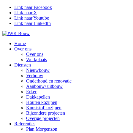
Link naar Facebook
Link naar X
Link naar Youtube
Link naar LinkedIn
Home
Over ons
Over ons
Werkplaats
Diensten
Nieuwbouw
Verbouw
Onderhoud en renovatie
Aanbouw/ uitbouw
Erker
Dakkapellen
Houten kozijnen
Kunststof kozijnen
Bijzondere projecten
Overige projecten
Referenties
Plan Morgenzon