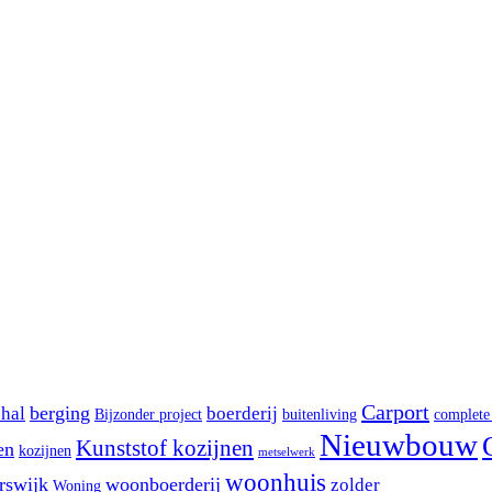
Carport
berging
shal
boerderij
Bijzonder project
buitenliving
complete
Nieuwbouw
Kunststof kozijnen
en
kozijnen
metselwerk
woonhuis
rswijk
woonboerderij
zolder
Woning