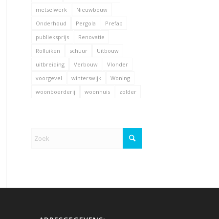
metselwerk
Nieuwbouw
Onderhoud
Pergola
Prefab
publieksprijs
Renovatie
Rolluiken
schuur
Uitbouw
uitbreiding
Verbouw
Vlonder
voorgevel
winterswijk
Woning
woonboerderij
woonhuis
zolder