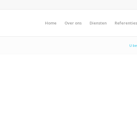
Home
Over ons
Diensten
Referentie
U be