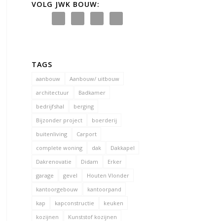
VOLG JWK BOUW:
TAGS
aanbouw
Aanbouw/ uitbouw
architectuur
Badkamer
bedrijfshal
berging
Bijzonder project
boerderij
buitenliving
Carport
complete woning
dak
Dakkapel
Dakrenovatie
Didam
Erker
garage
gevel
Houten Vlonder
kantoorgebouw
kantoorpand
kap
kapconstructie
keuken
kozijnen
Kunststof kozijnen