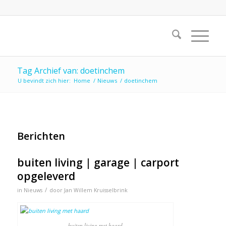
Tag Archief van: doetinchem
U bevindt zich hier:
Home
/
Nieuws
/
doetinchem
Berichten
buiten living | garage | carport
opgeleverd
/
in
Nieuws
door
Jan Willem Kruisselbrink
buiten living met haard