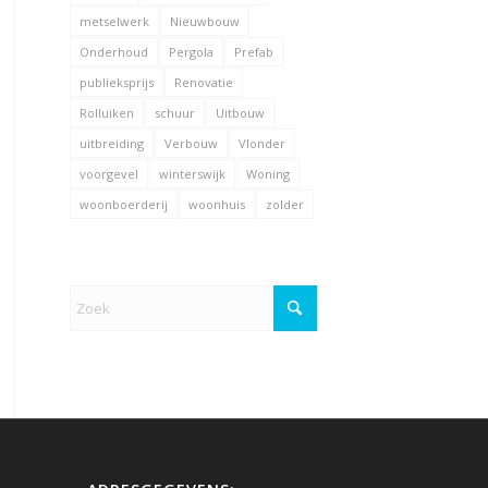
metselwerk
Nieuwbouw
Onderhoud
Pergola
Prefab
publieksprijs
Renovatie
Rolluiken
schuur
Uitbouw
uitbreiding
Verbouw
Vlonder
voorgevel
winterswijk
Woning
woonboerderij
woonhuis
zolder