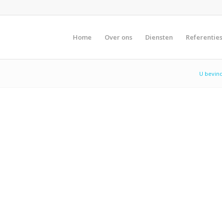
Home
Over ons
Diensten
Referentie
U bevind