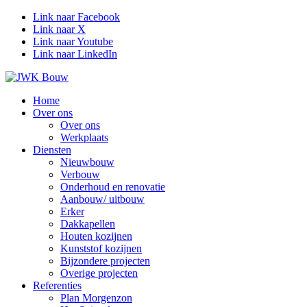
Link naar Facebook
Link naar X
Link naar Youtube
Link naar LinkedIn
Home
Over ons
Over ons
Werkplaats
Diensten
Nieuwbouw
Verbouw
Onderhoud en renovatie
Aanbouw/ uitbouw
Erker
Dakkapellen
Houten kozijnen
Kunststof kozijnen
Bijzondere projecten
Overige projecten
Referenties
Plan Morgenzon