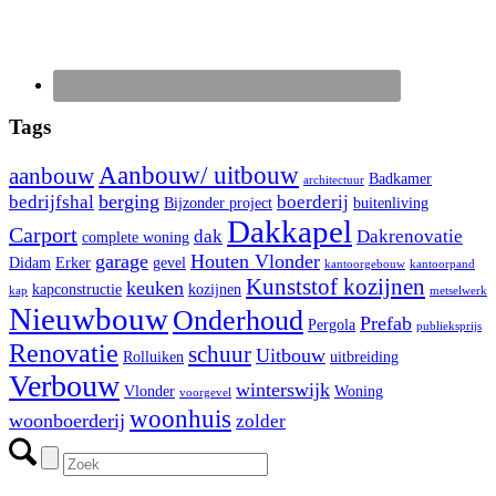
Tags
Aanbouw/ uitbouw
aanbouw
Badkamer
architectuur
berging
bedrijfshal
boerderij
Bijzonder project
buitenliving
Dakkapel
Carport
dak
Dakrenovatie
complete woning
garage
Houten Vlonder
Didam
Erker
gevel
kantoorgebouw
kantoorpand
Kunststof kozijnen
keuken
kapconstructie
kozijnen
kap
metselwerk
Nieuwbouw
Onderhoud
Prefab
Pergola
publieksprijs
Renovatie
schuur
Uitbouw
Rolluiken
uitbreiding
Verbouw
winterswijk
Vlonder
Woning
voorgevel
woonhuis
woonboerderij
zolder