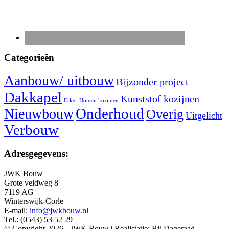
Categorieën
Aanbouw/ uitbouw
Bijzonder project
Dakkapel
Kunststof kozijnen
Erker
Houten kozijnen
Nieuwbouw
Onderhoud
Overig
Uitgelicht
Verbouw
Adresgegevens:
JWK Bouw
Grote veldweg 8
7119 AG
Winterswijk-Corle
E-mail:
info@jwkbouw.nl
Tel.: (0543) 53 52 29
© Copyright 2026 - JWK Bouw | Realistatie: Bij Dageraad