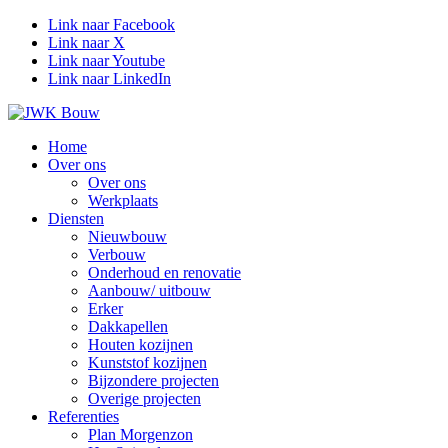
Link naar Facebook
Link naar X
Link naar Youtube
Link naar LinkedIn
Home
Over ons
Over ons
Werkplaats
Diensten
Nieuwbouw
Verbouw
Onderhoud en renovatie
Aanbouw/ uitbouw
Erker
Dakkapellen
Houten kozijnen
Kunststof kozijnen
Bijzondere projecten
Overige projecten
Referenties
Plan Morgenzon