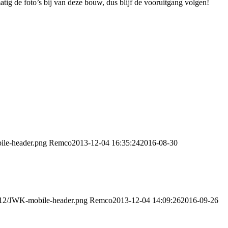
g de foto’s bij van deze bouw, dus blijf de vooruitgang volgen!
ile-header.png
Remco
2013-12-04 16:35:24
2016-08-30
9/12/JWK-mobile-header.png
Remco
2013-12-04 14:09:26
2016-09-26