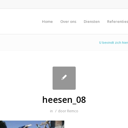
Home
Over ons
Diensten
Referentie
U bevindt zich hier
heesen_08
/
in
door
Remco