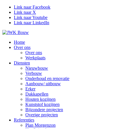
Link naar Facebook
Link naar X
Link naar Youtube
Link naar LinkedIn
Home
Over ons
Over ons
Werkplaats
Diensten
Nieuwbouw
Verbouw
Onderhoud en renovatie
Aanbouw/ uitbouw
Erker
Dakkapellen
Houten kozijnen
Kunststof kozijnen
Bijzondere projecten
Overige projecten
Referenties
Plan Morgenzon