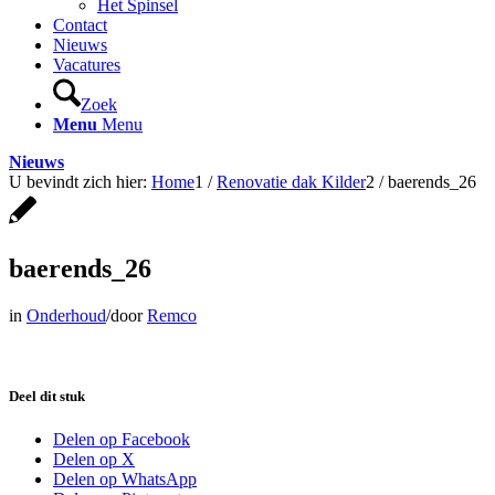
Het Spinsel
Contact
Nieuws
Vacatures
Zoek
Menu
Menu
Nieuws
U bevindt zich hier:
Home
1
/
Renovatie dak Kilder
2
/
baerends_26
baerends_26
in
Onderhoud
/
door
Remco
Deel dit stuk
Delen op Facebook
Delen op X
Delen op WhatsApp