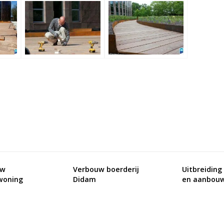
uw
Verbouw boerderij
Uitbreiding
woning
Didam
en aanbou