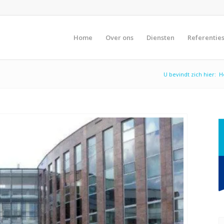
Home
Over ons
Diensten
Referentie
U bevindt zich hier:
H