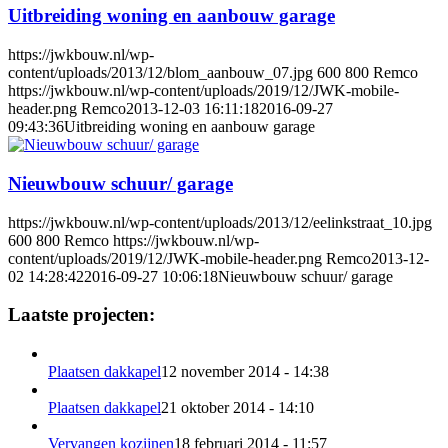
Uitbreiding woning en aanbouw garage
https://jwkbouw.nl/wp-
content/uploads/2013/12/blom_aanbouw_07.jpg
600
800
Remco
https://jwkbouw.nl/wp-content/uploads/2019/12/JWK-mobile-
header.png
Remco
2013-12-03 16:11:18
2016-09-27
09:43:36
Uitbreiding woning en aanbouw garage
Nieuwbouw schuur/ garage
https://jwkbouw.nl/wp-content/uploads/2013/12/eelinkstraat_10.jpg
600
800
Remco
https://jwkbouw.nl/wp-
content/uploads/2019/12/JWK-mobile-header.png
Remco
2013-12-
02 14:28:42
2016-09-27 10:06:18
Nieuwbouw schuur/ garage
Laatste projecten:
Plaatsen dakkapel
12 november 2014 - 14:38
Plaatsen dakkapel
21 oktober 2014 - 14:10
Vervangen kozijnen
18 februari 2014 - 11:57