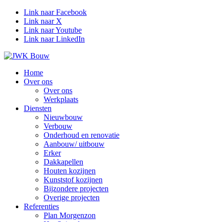
Link naar Facebook
Link naar X
Link naar Youtube
Link naar LinkedIn
Home
Over ons
Over ons
Werkplaats
Diensten
Nieuwbouw
Verbouw
Onderhoud en renovatie
Aanbouw/ uitbouw
Erker
Dakkapellen
Houten kozijnen
Kunststof kozijnen
Bijzondere projecten
Overige projecten
Referenties
Plan Morgenzon