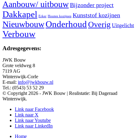
Aanbouw/ uitbouw
Bijzonder project
Dakkapel
Kunststof kozijnen
Erker
Houten kozijnen
Nieuwbouw
Onderhoud
Overig
Uitgelicht
Verbouw
Adresgegevens:
JWK Bouw
Grote veldweg 8
7119 AG
Winterswijk-Corle
E-mail:
info@jwkbouw.nl
Tel.: (0543) 53 52 29
© Copyright 2026 - JWK Bouw | Realistatie: Bij Dageraad
Winterswijk.
Link naar Facebook
Link naar X
Link naar Youtube
Link naar LinkedIn
Home