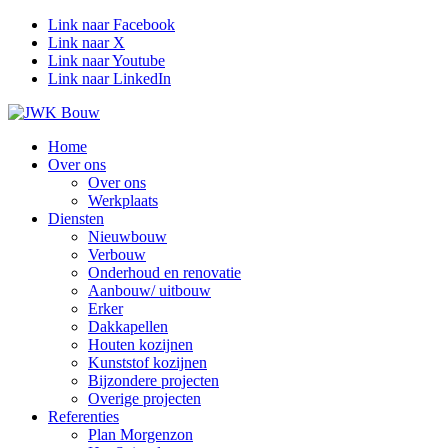
Link naar Facebook
Link naar X
Link naar Youtube
Link naar LinkedIn
Home
Over ons
Over ons
Werkplaats
Diensten
Nieuwbouw
Verbouw
Onderhoud en renovatie
Aanbouw/ uitbouw
Erker
Dakkapellen
Houten kozijnen
Kunststof kozijnen
Bijzondere projecten
Overige projecten
Referenties
Plan Morgenzon