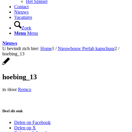
Het Spinsel
Contact
Nieuws
Vacatures
Zoek
Menu
Menu
Nieuws
U bevindt zich hier:
Home
1
/
Nieuwbouw Prefab kapschuur
2
/
hoebing_13
hoebing_13
in
/
door
Remco
Deel dit stuk
Delen op Facebook
Delen op X