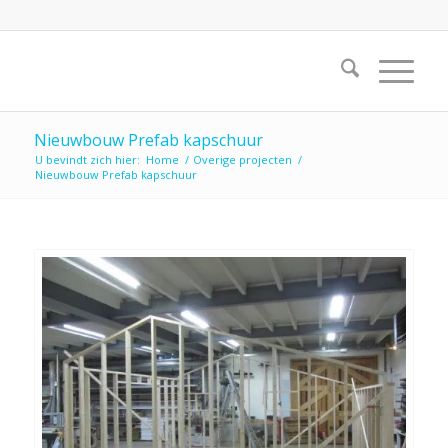
Nieuwbouw Prefab kapschuur
U bevindt zich hier:
Home
/
Overige projecten
/
Nieuwbouw Prefab kapschuur