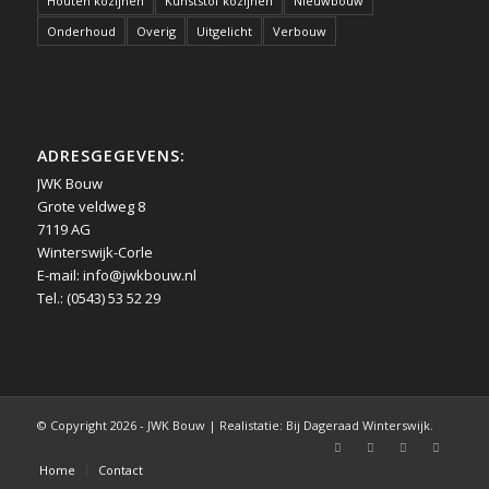
Houten kozijnen
Kunststof kozijnen
Nieuwbouw
Onderhoud
Overig
Uitgelicht
Verbouw
ADRESGEGEVENS:
JWK Bouw
Grote veldweg 8
7119 AG
Winterswijk-Corle
E-mail:
info@jwkbouw.nl
Tel.: (0543) 53 52 29
© Copyright 2026 - JWK Bouw | Realistatie: Bij Dageraad Winterswijk.
Home
Contact