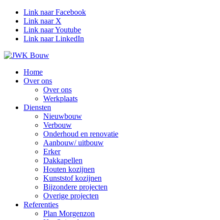
Link naar Facebook
Link naar X
Link naar Youtube
Link naar LinkedIn
Home
Over ons
Over ons
Werkplaats
Diensten
Nieuwbouw
Verbouw
Onderhoud en renovatie
Aanbouw/ uitbouw
Erker
Dakkapellen
Houten kozijnen
Kunststof kozijnen
Bijzondere projecten
Overige projecten
Referenties
Plan Morgenzon