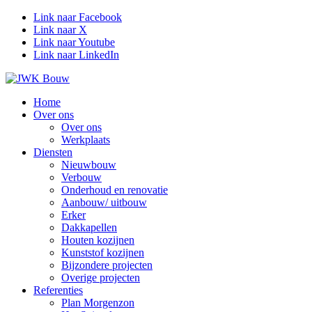
Link naar Facebook
Link naar X
Link naar Youtube
Link naar LinkedIn
Home
Over ons
Over ons
Werkplaats
Diensten
Nieuwbouw
Verbouw
Onderhoud en renovatie
Aanbouw/ uitbouw
Erker
Dakkapellen
Houten kozijnen
Kunststof kozijnen
Bijzondere projecten
Overige projecten
Referenties
Plan Morgenzon