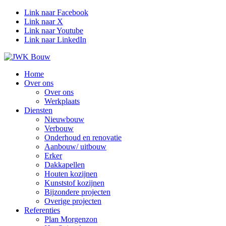
Link naar Facebook
Link naar X
Link naar Youtube
Link naar LinkedIn
Home
Over ons
Over ons
Werkplaats
Diensten
Nieuwbouw
Verbouw
Onderhoud en renovatie
Aanbouw/ uitbouw
Erker
Dakkapellen
Houten kozijnen
Kunststof kozijnen
Bijzondere projecten
Overige projecten
Referenties
Plan Morgenzon