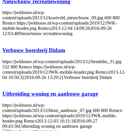
Nieuwbouw recreatiewoning
https://jwkbouw.nl/wp-
content/uploads/2013/12/kooiveld_nieuwbouw_09.jpg
600
800
Remco
https://jwkbouw.nl/wp-content/uploads/2019/12/JWK-
mobile-header.png
Remco
2013-12-04 14:09:26
2016-09-26
12:03:48
Nieuwbouw recreatiewoning
Verbouw boerderij Didam
https://jwkbouw.nl/wp-content/uploads/2013/12/hendriks_31.jpg
532
800
Remco
https://jwkbouw.nl/wp-
content/uploads/2019/12/JWK-mobile-header.png
Remco
2013-12-
04 10:50:32
2016-09-26 13:29:21
Verbouw boerderij Didam
Uitbreiding woning en aanbouw garage
https://jwkbouw.nl/wp-
content/uploads/2013/12/blom_aanbouw_07.jpg
600
800
Remco
https://jwkbouw.nl/wp-content/uploads/2019/12/JWK-mobile-
header.png
Remco
2013-12-03 16:11:18
2016-09-27
09:43:36
Uitbreiding woning en aanbouw garage