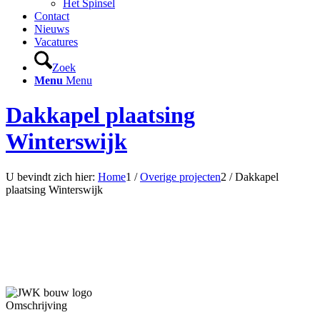
Het Spinsel
Contact
Nieuws
Vacatures
Zoek
Menu
Menu
Dakkapel plaatsing
Winterswijk
U bevindt zich hier:
Home
1
/
Overige projecten
2
/
Dakkapel
plaatsing Winterswijk
Omschrijving