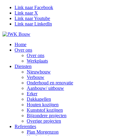
Link naar Facebook
Link naar X
Link naar Youtube
Link naar LinkedIn
Home
Over ons
Over ons
Werkplaats
Diensten
Nieuwbouw
Verbouw
Onderhoud en renovatie
Aanbouw/ uitbouw
Erker
Dakkapellen
Houten kozijnen
Kunststof kozijnen
Bijzondere projecten
Overige projecten
Referenties
Plan Morgenzon