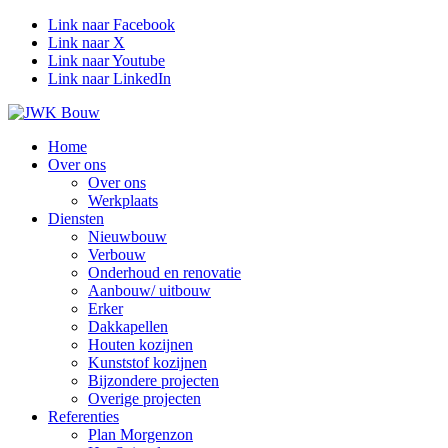
Link naar Facebook
Link naar X
Link naar Youtube
Link naar LinkedIn
Home
Over ons
Over ons
Werkplaats
Diensten
Nieuwbouw
Verbouw
Onderhoud en renovatie
Aanbouw/ uitbouw
Erker
Dakkapellen
Houten kozijnen
Kunststof kozijnen
Bijzondere projecten
Overige projecten
Referenties
Plan Morgenzon