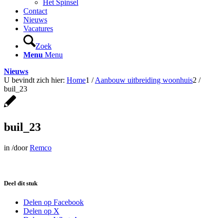
Het Spinsel
Contact
Nieuws
Vacatures
Zoek
Menu
Menu
Nieuws
U bevindt zich hier:
Home
1
/
Aanbouw uitbreiding woonhuis
2
/
buil_23
buil_23
in
/
door
Remco
Deel dit stuk
Delen op Facebook
Delen op X