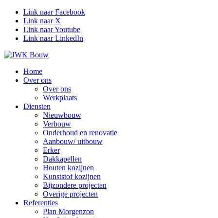
Link naar Facebook
Link naar X
Link naar Youtube
Link naar LinkedIn
Home
Over ons
Over ons
Werkplaats
Diensten
Nieuwbouw
Verbouw
Onderhoud en renovatie
Aanbouw/ uitbouw
Erker
Dakkapellen
Houten kozijnen
Kunststof kozijnen
Bijzondere projecten
Overige projecten
Referenties
Plan Morgenzon