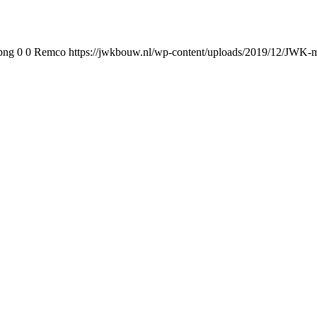
png
0
0
Remco
https://jwkbouw.nl/wp-content/uploads/2019/12/JWK-m