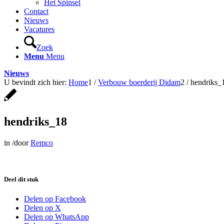
Het Spinsel
Contact
Nieuws
Vacatures
Zoek
Menu
Menu
Nieuws
U bevindt zich hier:
Home
1
/
Verbouw boerderij Didam
2
/
hendriks_
hendriks_18
in
/
door
Remco
Deel dit stuk
Delen op Facebook
Delen op X
Delen op WhatsApp