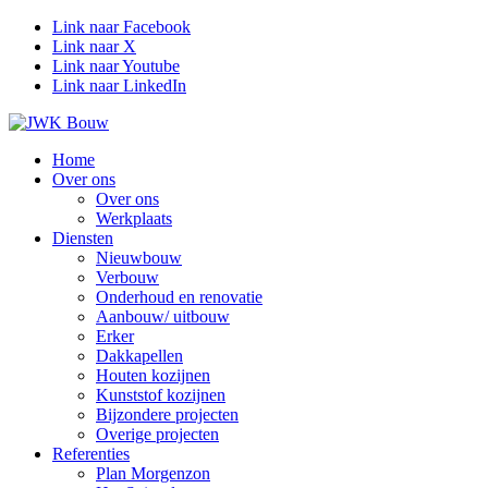
Link naar Facebook
Link naar X
Link naar Youtube
Link naar LinkedIn
Home
Over ons
Over ons
Werkplaats
Diensten
Nieuwbouw
Verbouw
Onderhoud en renovatie
Aanbouw/ uitbouw
Erker
Dakkapellen
Houten kozijnen
Kunststof kozijnen
Bijzondere projecten
Overige projecten
Referenties
Plan Morgenzon