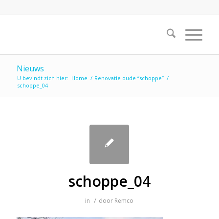
Nieuws
U bevindt zich hier:
Home
/
Renovatie oude “schoppe”
/
schoppe_04
schoppe_04
/
in
door
Remco