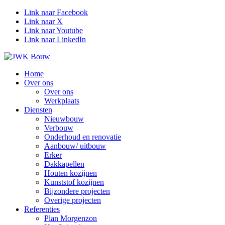
Link naar Facebook
Link naar X
Link naar Youtube
Link naar LinkedIn
Home
Over ons
Over ons
Werkplaats
Diensten
Nieuwbouw
Verbouw
Onderhoud en renovatie
Aanbouw/ uitbouw
Erker
Dakkapellen
Houten kozijnen
Kunststof kozijnen
Bijzondere projecten
Overige projecten
Referenties
Plan Morgenzon