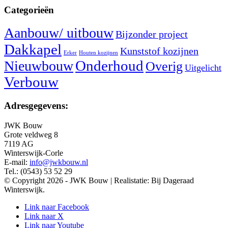
Categorieën
Aanbouw/ uitbouw
Bijzonder project
Dakkapel
Kunststof kozijnen
Erker
Houten kozijnen
Nieuwbouw
Onderhoud
Overig
Uitgelicht
Verbouw
Adresgegevens:
JWK Bouw
Grote veldweg 8
7119 AG
Winterswijk-Corle
E-mail:
info@jwkbouw.nl
Tel.: (0543) 53 52 29
© Copyright 2026 - JWK Bouw | Realistatie: Bij Dageraad
Winterswijk.
Link naar Facebook
Link naar X
Link naar Youtube