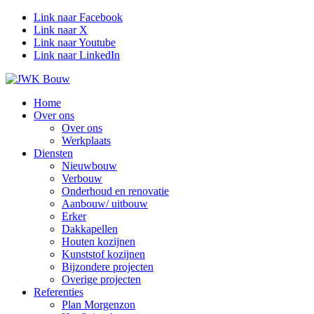
Link naar Facebook
Link naar X
Link naar Youtube
Link naar LinkedIn
Home
Over ons
Over ons
Werkplaats
Diensten
Nieuwbouw
Verbouw
Onderhoud en renovatie
Aanbouw/ uitbouw
Erker
Dakkapellen
Houten kozijnen
Kunststof kozijnen
Bijzondere projecten
Overige projecten
Referenties
Plan Morgenzon