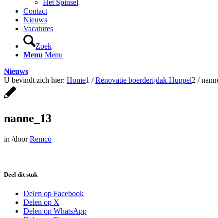
Het Spinsel
Contact
Nieuws
Vacatures
Zoek
Menu
Menu
Nieuws
U bevindt zich hier:
Home
1
/
Renovatie boerderijdak Huppel
2
/
nann
nanne_13
in
/
door
Remco
Deel dit stuk
Delen op Facebook
Delen op X
Delen op WhatsApp