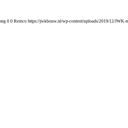
png
0
0
Remco
https://jwkbouw.nl/wp-content/uploads/2019/12/JWK-m