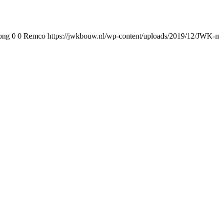
png
0
0
Remco
https://jwkbouw.nl/wp-content/uploads/2019/12/JWK-m