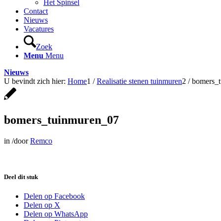
Het Spinsel
Contact
Nieuws
Vacatures
Zoek
Menu
Menu
Nieuws
U bevindt zich hier:
Home
1
/
Realisatie stenen tuinmuren
2
/
bomers_
bomers_tuinmuren_07
in
/
door
Remco
Deel dit stuk
Delen op Facebook
Delen op X
Delen op WhatsApp