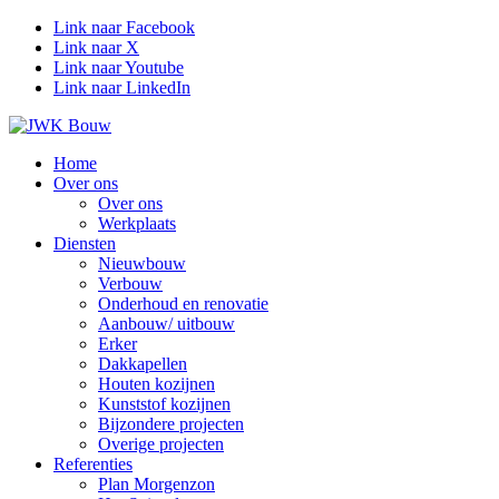
Link naar Facebook
Link naar X
Link naar Youtube
Link naar LinkedIn
Home
Over ons
Over ons
Werkplaats
Diensten
Nieuwbouw
Verbouw
Onderhoud en renovatie
Aanbouw/ uitbouw
Erker
Dakkapellen
Houten kozijnen
Kunststof kozijnen
Bijzondere projecten
Overige projecten
Referenties
Plan Morgenzon