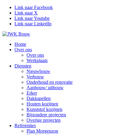
Link naar Facebook
Link naar X
Link naar Youtube
Link naar LinkedIn
Home
Over ons
Over ons
Werkplaats
Diensten
Nieuwbouw
Verbouw
Onderhoud en renovatie
Aanbouw/ uitbouw
Erker
Dakkapellen
Houten kozijnen
Kunststof kozijnen
Bijzondere projecten
Overige projecten
Referenties
Plan Morgenzon