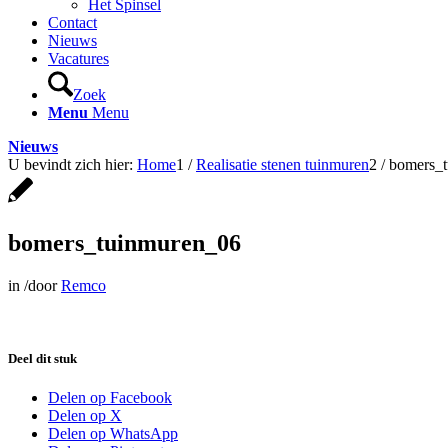
Het Spinsel
Contact
Nieuws
Vacatures
Zoek
Menu
Menu
Nieuws
U bevindt zich hier:
Home
1
/
Realisatie stenen tuinmuren
2
/
bomers_
bomers_tuinmuren_06
in
/
door
Remco
Deel dit stuk
Delen op Facebook
Delen op X
Delen op WhatsApp