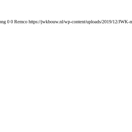
png
0
0
Remco
https://jwkbouw.nl/wp-content/uploads/2019/12/JWK-m