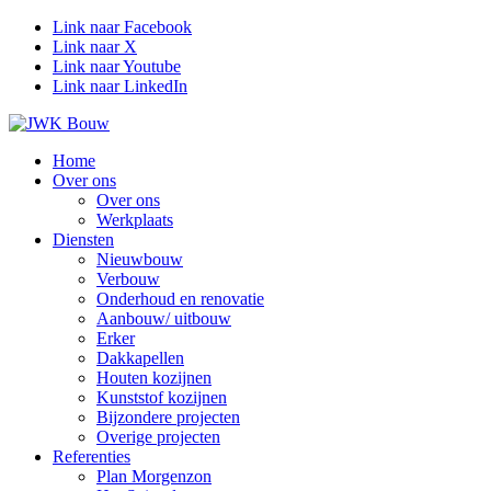
Link naar Facebook
Link naar X
Link naar Youtube
Link naar LinkedIn
Home
Over ons
Over ons
Werkplaats
Diensten
Nieuwbouw
Verbouw
Onderhoud en renovatie
Aanbouw/ uitbouw
Erker
Dakkapellen
Houten kozijnen
Kunststof kozijnen
Bijzondere projecten
Overige projecten
Referenties
Plan Morgenzon