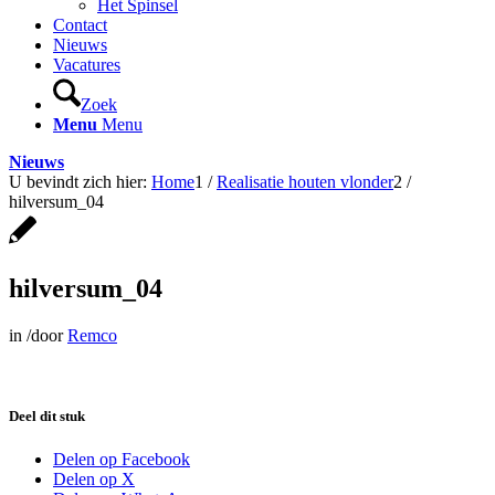
Het Spinsel
Contact
Nieuws
Vacatures
Zoek
Menu
Menu
Nieuws
U bevindt zich hier:
Home
1
/
Realisatie houten vlonder
2
/
hilversum_04
hilversum_04
in
/
door
Remco
Deel dit stuk
Delen op Facebook
Delen op X