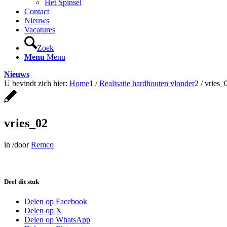
Het Spinsel
Contact
Nieuws
Vacatures
Zoek
Menu
Menu
Nieuws
U bevindt zich hier:
Home
1
/
Realisatie hardhouten vlonder
2
/
vries_
vries_02
in
/
door
Remco
Deel dit stuk
Delen op Facebook
Delen op X
Delen op WhatsApp