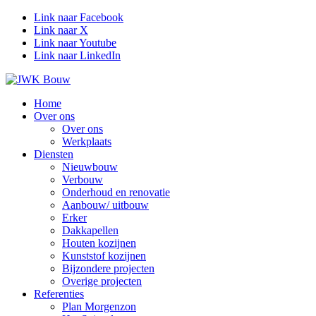
Link naar Facebook
Link naar X
Link naar Youtube
Link naar LinkedIn
Home
Over ons
Over ons
Werkplaats
Diensten
Nieuwbouw
Verbouw
Onderhoud en renovatie
Aanbouw/ uitbouw
Erker
Dakkapellen
Houten kozijnen
Kunststof kozijnen
Bijzondere projecten
Overige projecten
Referenties
Plan Morgenzon