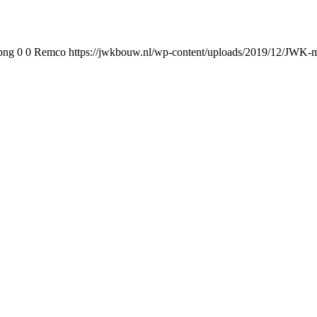
png
0
0
Remco
https://jwkbouw.nl/wp-content/uploads/2019/12/JWK-m