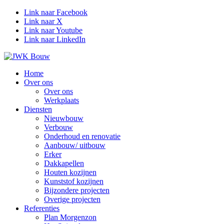
Link naar Facebook
Link naar X
Link naar Youtube
Link naar LinkedIn
Home
Over ons
Over ons
Werkplaats
Diensten
Nieuwbouw
Verbouw
Onderhoud en renovatie
Aanbouw/ uitbouw
Erker
Dakkapellen
Houten kozijnen
Kunststof kozijnen
Bijzondere projecten
Overige projecten
Referenties
Plan Morgenzon