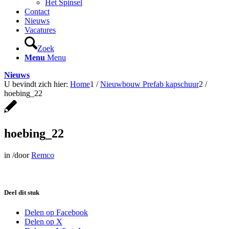
Het Spinsel
Contact
Nieuws
Vacatures
Zoek
Menu
Menu
Nieuws
U bevindt zich hier:
Home
1
/
Nieuwbouw Prefab kapschuur
2
/
hoebing_22
hoebing_22
in
/
door
Remco
Deel dit stuk
Delen op Facebook
Delen op X