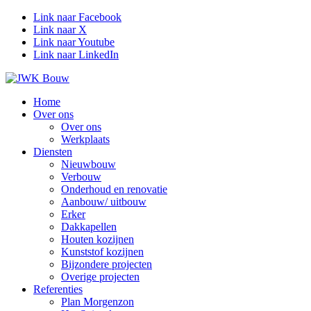
Link naar Facebook
Link naar X
Link naar Youtube
Link naar LinkedIn
Home
Over ons
Over ons
Werkplaats
Diensten
Nieuwbouw
Verbouw
Onderhoud en renovatie
Aanbouw/ uitbouw
Erker
Dakkapellen
Houten kozijnen
Kunststof kozijnen
Bijzondere projecten
Overige projecten
Referenties
Plan Morgenzon