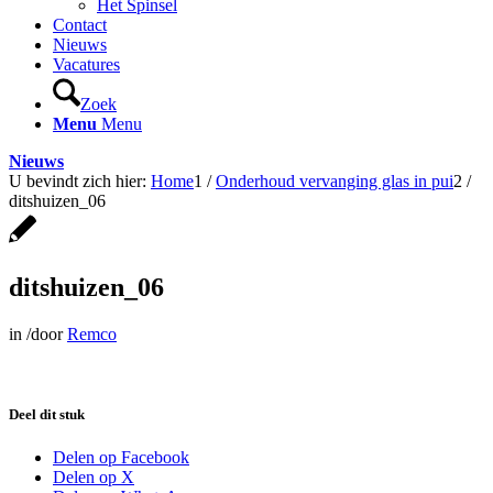
Het Spinsel
Contact
Nieuws
Vacatures
Zoek
Menu
Menu
Nieuws
U bevindt zich hier:
Home
1
/
Onderhoud vervanging glas in pui
2
/
ditshuizen_06
ditshuizen_06
in
/
door
Remco
Deel dit stuk
Delen op Facebook
Delen op X